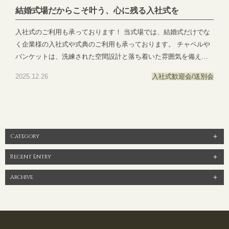
結婚式場だからこそ叶う、心に残る入社式を
入社式のご利用も承っております！ 当式場では、結婚式だけでな
く企業様の入社式や式典のご利用も承っております。 チャペルや
バンケットは、洗練された空間設計と落ち着いた雰囲気を備え、
人生の節目となる大切な一日を格調高く演出いたします。 駅近で
2025.12.26
入社式
歓迎会/送別会
ありながら静かな街並みに位置し、ゲストの皆様にも安心してお
越しいただけます。 お料理は老若男女問わずご満足いただける内
容で、式後の懇親会や会食にも最適です。 「満足を超える感動」
を大切に、スタッフ一同が心を込めてサポートいたします。 入社
式や各種式典をご検討の企業様は、どうぞお気軽にお問い合わせ
Category
ください。 皆様の新たな門出が実り多きものとなりますよう、心
よりお手伝いさせていただきます。 📞 ご予約・お問い合わせはこ
Recent Entry
ちら：058-214-2066 お問い合わせ：https://exexparty.jp/contact/
Archive