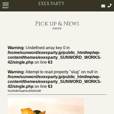
EXEX PARTY
Pick up & News
新着情報
Warning
: Undefined array key 0 in
/home/sunword/exexparty.jp/public_html/wp/wp-
content/themes/exexparty_SUNWORD_WORKS-
42/single.php
on line
63
Warning
: Attempt to read property "slug" on null in
/home/sunword/exexparty.jp/public_html/wp/wp-
content/themes/exexparty_SUNWORD_WORKS-
42/single.php
on line
63
%e3%81%ab%e3%81%8f