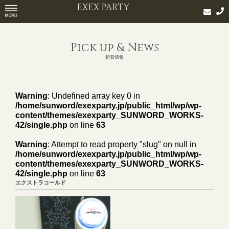
EXEX PARTY
Pick up & News
新着情報
Warning
: Undefined array key 0 in
/home/sunword/exexparty.jp/public_html/wp/wp-
content/themes/exexparty_SUNWORD_WORKS-
42/single.php
on line
63
Warning
: Attempt to read property "slug" on null in
/home/sunword/exexparty.jp/public_html/wp/wp-
content/themes/exexparty_SUNWORD_WORKS-
42/single.php
on line
63
エクストラコールド