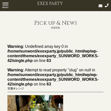
EXEX PARTY
Pick up & News
新着情報
Warning
: Undefined array key 0 in
/home/sunword/exexparty.jp/public_html/wp/wp-
content/themes/exexparty_SUNWORD_WORKS-
42/single.php
on line
63
Warning
: Attempt to read property "slug" on null in
/home/sunword/exexparty.jp/public_html/wp/wp-
content/themes/exexparty_SUNWORD_WORKS-
42/single.php
on line
63
甘酒オレンジ