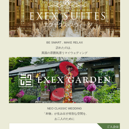
BE SMART , MAKE RELAX
訪れたのは、
異国の雰囲気漂うマイウェディング
NEO CLASSIC WEDDING
「本物」が生み出す特別な空間を,
お二人のために