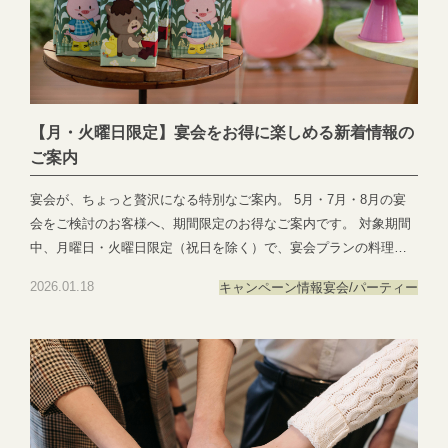
【月・火曜日限定】宴会をお得に楽しめる新着情報の
ご案内
宴会が、ちょっと贅沢になる特別なご案内。 5月・7月・8月の宴
会をご検討のお客様へ、期間限定のお得なご案内です。 対象期間
中、月曜日・火曜日限定（祝日を除く）で、宴会プランの料理お
よびフリードリンクをグレードアップいたします。 会社のご会食
2026.01.18
キャンペーン情報
宴会/パーティー
やご友人同士のお集まりなど、ワンランク上の宴会をお楽しみい
ただける特別な機会です。 詳細につきましては、お電話にてお気
軽にお問い合わせください。 その際、「グレードUPのHPを見ま
した」とお伝えいただきますと、スムーズにご案内が可能です。
皆さまからのお問い合わせを心よりお待ちしております。 📞 ご予
約・お問い合わせはこちら：058-214-2066 お問い合わせ：
https://exexparty.jp/contact/