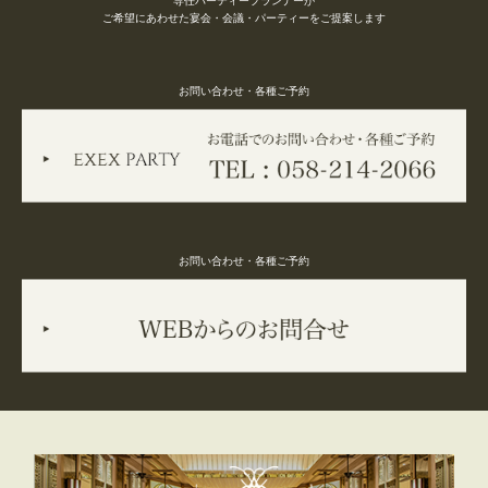
専任パーティープランナーが
り。 幹事様にも安心してご利用いただける環境です。 一年の締め
ご希望にあわせた宴会・会議・パーティーをご提案します
くくりにふさわしい、上質なひとときを。 ご希望のお日にちは大
変混み合いますため、どうぞお早めにお問い合わせくださいま
お問い合わせ・各種ご予約
せ。 ご予約・お問い合わせ 📞 ご予約・お問い合わせはこちら：
058-214-2066 お問い合わせ：https://exexparty.jp/contact/
お問い合わせ・各種ご予約