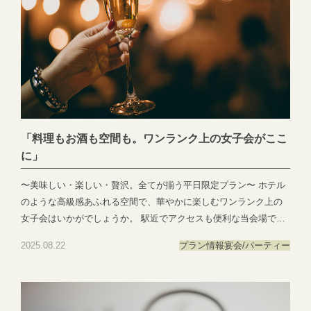
貴重な時間をより有意義にお過ごしいただけるよう、スタッフ一
同、心を込めてお手伝いいたします。 📞 ご予約・お問い合わせは
こちら：058-214-2066 お問い合わせ：https://exexparty.jp/contact/
どうぞお気軽にお問い合わせくださいませ。
「料理もお酒も空間も。ワンランク上の女子会がここ
に」
〜美味しい・楽しい・贅沢。全てが揃う平日限定プラン〜 ホテル
のような高級感あふれる空間で、華やかに楽しむワンランク上の
女子会はいかがでしょうか。 駅近でアクセスも便利な当会場で
は、彩り豊かなコース料理にフリードリンクを組み合わせ、豊富
2025.08.22
プラン情報
宴会/パーティー
なメニューとともにお酒もゆったりお楽しみいただけます。 大切
なご友人とのひとときを、華やかで特別な時間としてお過ごしく
ださい。 📞 ご予約・お問い合わせはこちら：058-214-2066 お問
い合わせ：https://exexparty.jp/contact/