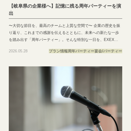
【岐阜県の企業様へ】記憶に残る周年パーティーを演
出
〜大切な節目を、最高のチームと上質な空間で〜 企業の歴史を振
り返り、これまでの感謝を伝えるとともに、未来への新たな一歩
を踏み出す「周年パーティー」。そんな特別な一日を、EXEX
PARTYがトータルでプロデュースいたします。 EXEX PARTY
2026.05.28
プラン情報
周年パーティー
宴会/パーティー
が、多くの岐阜の企業様から周年行事の会場として選ばれ続ける
のには理由があります。 【洗練されたデザイナーズ空間】ニュー
ヨークやパリの5スターホテルのような上質な会場（最大150名収
容）が、特別な記念式典にふさわしい品格と感動を演出します。
【専属シェフが腕を振るう特別料理】岐阜の豊かな自然が育んだ
旬の食材をふんだんに取り入れ、幅広い年齢層のゲストの記憶に
残る、彩り豊かなフルコースをご用意いたします。 【最新の音
響・映像設備】大型スクリーンを完備し、社史を振り返るムービ
ーやドラマチックな演出も、専任のスタッフが完璧にサポート。
幹事様をバックアップします。 周年パーティーの計画には、ゆと
りを持った準備期間が欠かせません。今なら、秋のハイシーズン
に向けて日程の選択肢も広く、内容もじっくりとご相談いただけ