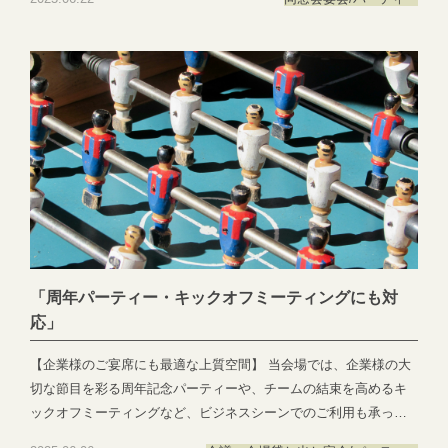
再会の場を一層特別なものに演出します。 【駅近の好立地】でア
クセスも良好。遠方からのご参加にも安心です。 また、世代を問
わずご満足いただけるお料理で、思い出話に花を添えます。 現
在、夏の開催日程にはまだ空きがございますが、ご予約が集中し
やすい時期となりますので、お早めのご相談をおすすめいたしま
す。 📞 ご予約・お問い合わせはこちら：058-214-2066 お問い合
わせ：https://exexparty.jp/contact/
「周年パーティー・キックオフミーティングにも対
応」
【企業様のご宴席にも最適な上質空間】 当会場では、企業様の大
切な節目を彩る周年記念パーティーや、チームの結束を高めるキ
ックオフミーティングなど、ビジネスシーンでのご利用も承って
おります。 ニューヨークやパリの5つ星ホテルを彷彿とさせる高級