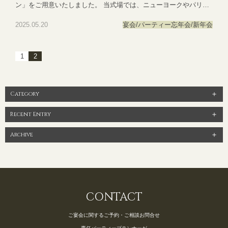
ン」をご用意いたしました。 当式場では、ニューヨークやパリの5
つ星ホテルを思わせる高級感あふれる空間で、季節の味覚を贅沢
2025.05.20
宴会/パーティー
忘年会/新年会
に盛り込んだお料理をご提供しております。シェフこだわりの美
食とともに、感謝の気持ちを伝えるひとときをお楽しみくださ
い。 ■プラン概要（※一例） ご利用人数：10名様〜120名様まで対
1
2
応可 お料理：和洋折衷のコース料理またはブッフェスタイル お飲
み物：フリードリンク（アルコール・ソフトドリンク各種） 料
金：お一人様 税込￥8,800〜 ■オプション（要ご予約） 乾杯用ス
Category
パークリングワイン スクリーン＆プロジェクター使用 表彰式・抽
Recent Entry
選会等サポート ■コース料理概要（税別 ￥8,000）※メニューは一
例です Premier ⽣ハム射込み⽣春巻き 季節の野菜スープ
Archive
Deuxième 新鮮な海の幸と野菜のマリネ セルクル仕⽴て 爽や
かレモンジュレ掛け 菜園⾵⾒たて Poisson 鯛と天使の海⽼・蛤
のアクアパッツァ 彩り野菜を添えて Viande 国産⽜ロースステ
ーキ 温野菜と共に ⾚ワインソース Dessert & Café パティシエ
⾃慢のデザート／パン2種／コーヒー ※仕入れ状況やご希望によ
CONTACT
り、内容は変更となる場合がございます。 フリードリンク（オプ
ション） ビール・ワイン・ウイスキー・焼酎・ソフトドリンク
ご宴会に関するご予約・ご相談お問合せ
各種 ■アクセス 駅から徒歩圏内の好立地で、近隣駐車場多数あ