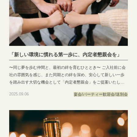
「新しい環境に慣れる第一歩に、内定者懇親会を」
〜同じ夢を歩む仲間と、最初の絆を育むひととき〜 ご入社前に会
社の雰囲気を感じ、また同期との絆を深め、安心して新しい一歩
を踏み出す大切な機会として「内定者懇親会」をご提案いたしま
す。 当式場は駅近ながら閑静な街並みにあり、落ち着いた雰囲気
2025.09.06
宴会/パーティー
歓迎会/送別会
の中で安心してご歓談いただけます。 高級感のある空間設計は、
ニューヨークやパリの5つ星ホテルを思わせる非日常のひとときを
演出いたします。 お料理はコース形式からビュッフェスタイルま
で幅広くご用意しており、シーンに合わせて最適なスタイルをお
選びいただけます。 趣向を凝らしたパフォーマンスも取り入れ、
自然と会話が弾むひとときをお楽しみいただけます。 ご入社前の