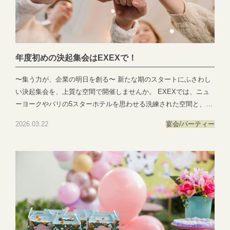
より鮮やかに、より豊かな一日となりますよう、心を込めてお手
伝いいたします。 ◎宴会・懇親会のご予約・お問い合わせはこち
ら 📞：058-214-2066 ✉️：https://lin.ee/VQpBSX4
年度初めの決起集会はEXEXで！
〜集う力が、企業の明日を創る〜 新たな期のスタートにふさわし
い決起集会を、上質な空間で開催しませんか。 EXEXでは、ニュ
ーヨークやパリの5スターホテルを思わせる洗練された空間と、幅
広い世代にご満足いただけるお料理で、大切なひとときを華やか
2026.03.22
宴会/パーティー
に演出いたします。 駅近でありながら落ち着いた環境に位置し、
非日常を感じられるプライベートな空間も魅力のひとつです。 企
業様の想いを形にするご宴会を、スタッフ一同心を込めてお手伝
いいたします。 5〜6月のご予約も承っております。 ぜひこの機会
に、EXEXで印象に残る決起集会をご検討ください。 📞 ご予約・
お問い合わせはこちら：058-214-2066 お問い合わせ：
https://exexparty.jp/contact/