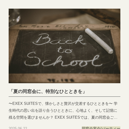
ルのような高級感あふれる空間で、和やかに語らい合えるお席を
ご用意しております。 お料理は、年代を問わずご満足いただける
コースやビュッフェスタイルからお選びいただけ、会話が弾む演
出も承ります。 さらに、駅近でありながら静かな立地と、充実し
た提携駐車場により、どなた様にも安心してご来場いただけま
す。 これから共に働く仲間同士が、自然と打ち解ける時間。 企業
様の大切な“人づくり”を、私たちが心を込めてお手伝いいたしま
す。 お気軽にご相談くださいませ。 📞 ご予約・お問い合わせは
こちら：058-214-2066 お問い合わせ：https://exexparty.jp/contact/
「夏の同窓会に、特別なひとときを」
〜EXEX SUITESで、懐かしさと贅沢が交差するひとときを〜 学
生時代の思い出を語り合うひとときに、心地よく、そして記憶に
残る空間を選びませんか？ EXEX SUITESでは、夏の同窓会ご利
用を受付中です。 高級感あふれる空間と洗練されたサービスは、
2025.06.22
同窓会
宴会/パーティー