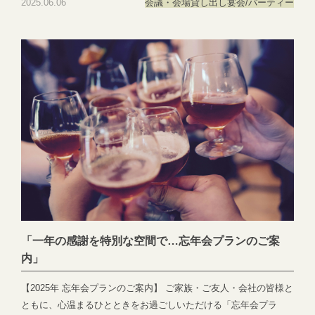
2025.06.06
会議・会場貸し出し
宴会/パーティー
感あふれる空間設計と、老若男女問わずご満足いただける洗練さ
れたお料理で、特別なひとときを演出いたします。 また、駅から
徒歩数分の好立地にありながら、プライベート感を大切にした落
ち着いた環境のため、ゲストの皆様にも快適にお過ごしいただけ
ます。 プロジェクターや音響設備も完備しており、プレゼンテー
ションや表彰式などにも最適です。担当スタッフが事前準備から
当日運営までしっかりサポートいたしますので、安心してお任せ
ください。 ビジネスの成功を祝う場として、ぜひ当会場をご活用
ください。 📞 ご予約・お問い合わせはこちら：058-214-2066 お
問い合わせ：https://exexparty.jp/contact/ 💻 詳細情報はこちら：
[https://exexparty.jp/plan/#anchor_plan01]
「一年の感謝を特別な空間で…忘年会プランのご案
内」
【2025年 忘年会プランのご案内】 ご家族・ご友人・会社の皆様と
ともに、心温まるひとときをお過ごしいただける「忘年会プラ