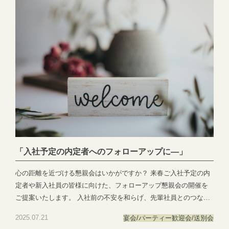
「入社予定の内定者へのフォローアップに―」
心の距離を近づける懇親会はいかがですか？ 来春ご入社予定の内
定者や新入社員の皆様に向けた、フォローアップ懇親会の開催を
ご提案いたします。 入社前の不安を和らげ、先輩社員とのつなが
りを築く貴重なひととき。 また、社内の雰囲気や価値観を自然と
2025.07.21
宴会/パーティー
歓迎会/送別会
感じていただける絶好の機会となります。 当会場では、5つ星ホテ