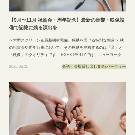
ます。 駅近でありながら落ち着いた立地、無料駐車場も50台完備
しており、ゲストの皆様にも安心してお越しいただけます。皆様
【9月〜11月 祝賀会・周年記念】最新の音響・映像設
の大切な節目が、より豊かな一日となりますよう、心を込めてお
備で記憶に残る演出を
手伝いいたします。 ◎宴会・懇親会のご予約・お問い合わせはこ
ちら 📞：058-214-2066 ✉️：https://line.me/R/ti/p/@022ghivl?
〜大型スクリーン＆最新機材完備。感動を届ける特別な舞台〜 秋
oat_content=url&ts=05011058
の祝賀会や周年行事において、その感動を左右するのは「音」と
「映像」のクオリティです。 EXEX PARTYでは、ニューヨークの
5スターホテルのような洗練された空間に、最新鋭の音響・映像設
2026.05.15
会議・会場貸し出し
宴会/パーティー
備を完備しております。 ▪️大迫力の大型スクリーン：社史を振り返
るムービーや、プレゼンテーションを鮮明に映し出し、会場のど
こからでも一体感を感じていただけます。 ▪️高品質な音響システ
ム：スピーチをクリアに届け、会場を包み込むようなBGM演出
で、会全体の品格を高めます。 ▪️専任スタッフのサポート：当日の
機材操作や進行のリハーサルなど、専門スタッフが徹底的にサポ
ート。幹事様の「不安」を「安心」へと変えます。 9月〜11月
は、周年パーティーや方針発表会などで特にご予約が重なる時期
です。今ならまだ日程の選択肢もございますので、設備の確認や
会場見学など、お早めにご相談ください。 皆様の大切な節目が、