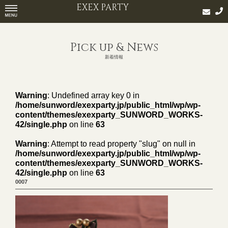
EXEX PARTY
Pick up & News
新着情報
Warning
: Undefined array key 0 in
/home/sunword/exexparty.jp/public_html/wp/wp-
content/themes/exexparty_SUNWORD_WORKS-
42/single.php
on line
63
Warning
: Attempt to read property "slug" on null in
/home/sunword/exexparty.jp/public_html/wp/wp-
content/themes/exexparty_SUNWORD_WORKS-
42/single.php
on line
63
0007