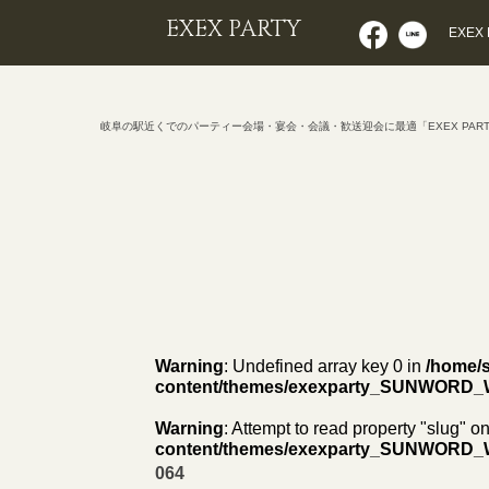
EXEX PARTY
EXEX
岐阜の駅近くでのパーティー会場・宴会・会議・歓送迎会に最適「EXEX PAR
Warning
: Undefined array key 0 in
/home/s
content/themes/exexparty_SUNWORD_
Warning
: Attempt to read property "slug" on
content/themes/exexparty_SUNWORD_
064