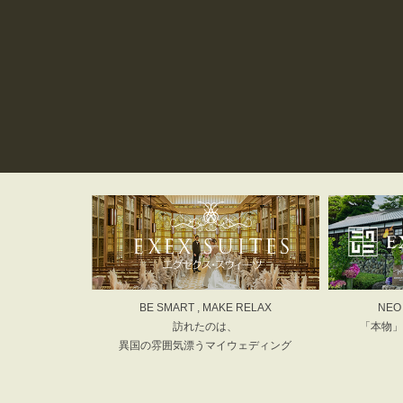
BE SMART , MAKE RELAX
NEO
訪れたのは、
「本物」
異国の雰囲気漂うマイウェディング