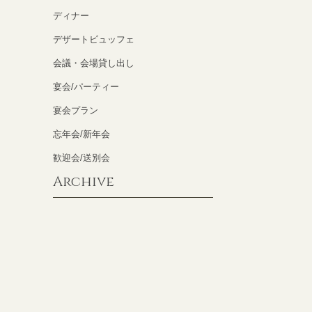
ディナー
デザートビュッフェ
会議・会場貸し出し
宴会/パーティー
宴会プラン
忘年会/新年会
歓迎会/送別会
Archive