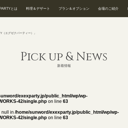
 PARTYとは
料理＆デザート
プラン＆オプション
会場のご紹介
EXEX SUITES
EXEX GARDEN
TY（エグゼクパーティー）」
Pick up & News
新着情報
unword/exexparty.jp/public_html/wp/wp-
WORKS-42/single.php
on line
63
 null in
/home/sunword/exexparty.jp/public_html/wp/wp-
WORKS-42/single.php
on line
63