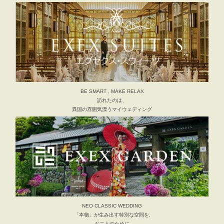
BE SMART , MAKE RELAX
訪れたのは、
異国の雰囲気漂うマイウェディング
NEO CLASSIC WEDDING
「本物」が生み出す特別な空間を,
お二人のために