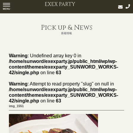
EXEX PARTY
Pick up & News
新着情報
Warning
: Undefined array key 0 in
/home/sunword/exexparty.jp/public_html/wp/wp-
content/themes/exexparty_SUNWORD_WORKS-
42/single.php
on line
63
Warning
: Attempt to read property "slug" on null in
/home/sunword/exexparty.jp/public_html/wp/wp-
content/themes/exexparty_SUNWORD_WORKS-
42/single.php
on line
63
img_1551