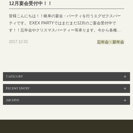
●―○―●―○―●―○―●―○―●―○―●―○―●―○―●
12月宴会受付中！！
皆様こんにちは！！岐阜の宴会・パーティを行うエグゼクスパー
ティです。 EXEX PARTYではまだまだ12月のご宴会受付中で
す！！忘年会やクリスマスパーティー等承ります。今から各種パ
ーティーお考えの幹事様是非EXEX PARTYへお問い合わせ下さい
2017.12.01
忘年会・新年会
ませ。https://exexparty.jp/contact/ご来館お待ち申し上げておりま
す。 ●―○―●―○―●―○―●―○―●―○―●―○―●―○―●EXEX
PARTYではEXEX GARDEN・EXEX SUITES・EXEX SQUAREの
3つの結婚式場で叶う自由自在なパーティーをご提案お問い合わせ
やご予約は下記よりお気軽にご連絡くださいませ 営業時間：
Category
11:00〜19:00 (パーティーは22:00まで)定休日：水曜日(祝日は営
業)T E L ：058-214-2066(宴会直通) ～住所一覧～エグゼクススウ
Recent Entry
ィーツ：岐阜県岐阜市玉森町1-1エグゼクスガーデン：岐阜県岐阜
Archive
市日置江343-1エグゼクススクエア：岐阜県岐阜市鷺山新町2-1 ▼
お問い合わせhttps://exexparty.jp/contact/▼各会場へのアクセス
https://exexparty.jp/access/
●―○―●―○―●―○―●―○―●―○―●―○―●―○―●