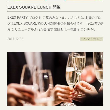
EXEX SQUARE LUNCH 開催
EXEX PARTY ブログを ご覧のみなさま、こんにちは 本日のブロ
グはEXEX SQUAREでのLUNCH開催のお知らせです 2017年の8
月に リニューアルされた会場で 普段とは一味違う ランチをいか
がですか？ ランチは ご予約制で 下図カレンダーの ◯の日程に
2017.12.02
イベント
ランチ
てご案内しております。 ※20日は特別ディナーの日になりますラ
ンチは行なっておりませんのでお気をつけください 会場にはキッ
ズスペースもございますのでお子様づれのお客様も安心 みなさま
のご予約お待ちしておりま
す ●―○―●―○―●―○―●―○―●―○―●―○―●―○―●EXEX
PARTYではEXEX GARDEN・EXEX SUITES・EXEX SQUAREの
3つの結婚式場で叶う自由自在なパーティーをご提案お問い合わせ
やご予約は下記よりお気軽にご連絡くださいませ 営業時間：
11:00〜19:00 (パーティーは22:00まで)定休日：水曜日(祝日は営
業)T E L ：058-214-2066(宴会直通) ▼お問い合わせ
https://exexparty.jp/contact/▼各会場へのアクセス
https://exexparty.jp/access/