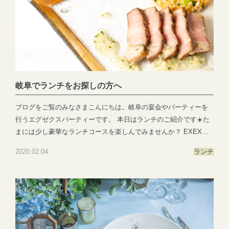
す。 ●―○―●―○―●―○―●―○―●―○―●―○―●―○―●EXEX
PARTYではEXEX GARDEN・EXEX SUITES・EXEX SQUAREの
3つの結婚式場で叶う自由自在なパーティーをご提案お問い合わせ
やご予約は下記よりお気軽にご連絡くださいませ 営業時間：
11:00〜19:00 (パーティーは22:00まで)定休日：水曜日(祝日は営
業)TEL:058-214-2066(宴会直通) ～住所一覧～エグゼクススイー
ツ：岐阜県岐阜市玉森町1-1エグゼクスガーデン：岐阜県岐阜市日
岐阜でランチをお探しの方へ
置江343-1エグゼクススクエア：岐阜県岐阜市鷺山新町2-1 ▼お問
い合わせhttps://exexparty.jp/contact/▼各会場へのアクセス
ブログをご覧のみなさまこんにちは。岐阜の宴会やパーティーを
https://exexparty.jp/access/
行うエグゼクスパーティーです。 本日はランチのご紹介です☀️た
●―○―●―○―●―○―●―○―●―○―●―○―●―○―●
まには少し豪華なランチコースを楽しんでみませんか？ EXEXグ
ループでは、お客様のリクエストを伺い、旬な食材を用いて1組様
2020.02.04
ランチ
ずつオリジナルメニューをつくらせていただいております。 例え
ば「女性が多いから見た目も華やかな食事！」や「男性や若い方
が多いから、ボリューム感も満足してもらえるような食事！」な
どなどお客様の年齢層や男女比などお聞かせください。 通常お一
人様¥3,500からご用意させていただいており完全ご予約制のため
お部屋は貸切でのご案内となります。10名様以上の少人数様から