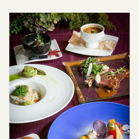
した雰囲気で楽しんでいただきました。 ちなみにお子様スペース
もご用意しております！小さなお子様と一緒にご来館していただ
けますのでママ友同士でのランチ会にもおすすめでございます
✨ まだまだお日にちはございますので気になった方はお問い合わ
せくださいませ
😊 ●―○―●―○―●―○―●―○―●―○―●―○―●―○―●EXEX
PARTYではEXEX GARDEN・EXEX SUITES・EXEX SQUAREの
3つの結婚式場で叶う自由自在なパーティーをご提案お問い合わせ
やご予約は下記よりお気軽にご連絡くださいませ 営業時間：
11:00〜19:00 (パーティーは22:00まで)定休日：水曜日(祝日は営
業)T E L ：058-214-2066(宴会直通) ～住所一覧～エグゼクススウ
ィーツ：岐阜県岐阜市玉森町1-1エグゼクスガーデン：岐阜県岐阜
市日置江343-1エグゼクススクエア：岐阜県岐阜市鷺山新町2-1 ▼
お問い合わせhttps://exexparty.jp/contact/▼各会場へのアクセス
https://exexparty.jp/access/
●―○―●―○―●―○―●―○―●―○―●―○―●―○―●