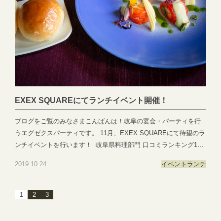
EXEX SQUAREにてランチイベント開催！
ブログをご覧のみなさまこんばんは！岐阜の宴会・パーティを行
うエグゼクスパーティです。 11月、EXEX SQUAREにて待望のラ
ンチイベントを行います！ 岐阜県料理部門 口コミランキング10
年連続NO.1を取り続けるシェフが作り出す秋の味覚。その味とこ
2019.10.24
イベント
ランチ
だわりをぜひご賞味ください。 コース形式でお料理をご提供！普
段のランチとは一味違う非日常的なお時間をお過ごしいただけま
す♪ 詳細はこちらをご覧ください♪ → ☆EXEX SQUARE
1
2
3
LUNCH☆ 現状、数々のご予約をいただいております！ご予約はお
早め