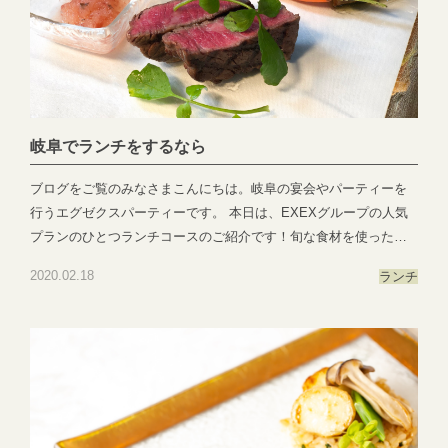
す。 ●―○―●―○―●―○―●―○―●―○―●―○―●―○―●EXEX
PARTYではEXEX GARDEN・EXEX SUITES・EXEX SQUAREの
3つの結婚式場で叶う自由自在なパーティーをご提案お問い合わせ
やご予約は下記よりお気軽にご連絡くださいませ 営業時間：
11:00〜19:00 (パーティーは22:00まで)定休日：水曜日(祝日は営
業)T E L ：058-214-2066(宴会直通) ～住所一覧～エグゼクススウ
岐阜でランチをするなら
ィーツ：岐阜県岐阜市玉森町1-1エグゼクスガーデン：岐阜県岐阜
ブログをご覧のみなさまこんにちは。岐阜の宴会やパーティーを
市日置江343-1エグゼクススクエア：岐阜県岐阜市鷺山新町2-1 ▼
行うエグゼクスパーティーです。 本日は、EXEXグループの人気
お問い合わせhttps://exexparty.jp/contact/▼各会場へのアクセス
プランのひとつランチコースのご紹介です！旬な食材を使ったラ
https://exexparty.jp/access/
ンチコースはオードブル、スープ、メイン料理、デザートと次々
●―○―●―○―●―○―●―○―●―○―●―○―●―○―●
2020.02.18
ランチ
と出てくるお料理に楽しんでいただけること間違いなしで
す。 EXEXグループはお客様ごとで一からメニューをお作りして
おりますので何度ご利用いただいても、まったく同じメニューと
いうことは無く毎回楽しんでいただけるようにご用意しておりま
す。 お一人様3,500円〜ご用意、オリジナルメニューだからこそ叶
うお食事についてのリクエストはぜひ担当者へお伝えくださ
い。 皆様のご来館をスタッフ一同お待ちしておりま