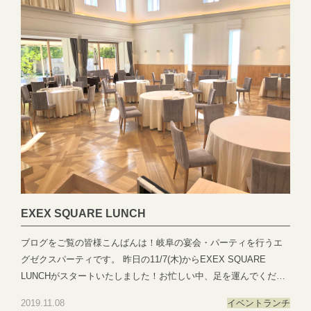
リッ
ク！ ●―○―●―○―●―○―●―○―●―○―●―○―●―○―●EXEX
PARTYではEXEX GARDEN・EXEX SUITES・EXEX SQUAREの
3つの結婚式場で叶う自由自在なパーティーをご提案お問い合わせ
やご予約は下記よりお気軽にご連絡くださいませ 営業時間：
11:00〜19:00 (パーティーは22:00まで)定休日：水曜日(祝日は営
業)T E L ：058-214-2066(宴会直通) ～住所一覧～エグゼクススウ
ィーツ：岐阜県岐阜市玉森町1-1エグゼクスガーデン：岐阜県岐阜
市日置江343-1エグゼクススクエア：岐阜県岐阜市鷺山新町2-1 ▼
お問い合わせhttps://exexparty.jp/contact/▼各会場へのアクセス
https://exexparty.jp/access/
●―○―●―○―●―○―●―○―●―○―●―○―●―○―●
EXEX SQUARE LUNCH
ブログをご覧の皆様こんばんは！岐阜の宴会・パーティを行うエ
グゼクスパーティです。 昨日の11/7(木)からEXEX SQUARE
LUNCHがスタートいたしました！お忙しい中、足を運んでくださ
った皆様ありがとうございました🍁 こちらのお写真の会場で今回
2019.11.08
イベント
ランチ
ランチを開催し、皆様にお庭をご覧いただきながら、ゆったりと