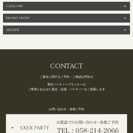
に！ ●―○―●―○―●―○―●―○―●―○―●―○―●―○―●EXEX
Category
PARTYではEXEX GARDEN・EXEX SUITES・EXEX SQUAREの
Recent Entry
3つの結婚式場で叶う自由自在なパーティーをご提案お問い合わせ
やご予約は下記よりお気軽にご連絡くださいませ 営業時間：
Archive
11:00〜19:00 (パーティーは22:00まで)定休日：水曜日(祝日は営
業)T E L ：058-214-2066(宴会直通) ～住所一覧～エグゼクススウ
ィーツ：岐阜県岐阜市玉森町1-1エグゼクスガーデン：岐阜県岐阜
市日置江343-1エグゼクススクエア：岐阜県岐阜市鷺山新町2-1 ▼
お問い合わせhttps://exexparty.jp/contact/▼各会場へのアクセス
CONTACT
https://exexparty.jp/access/
●―○―●―○―●―○―●―○―●―○―●―○―●―○―●
ご宴会に関するご予約・ご相談お問合せ
専任パーティープランナーが
ご希望にあわせた宴会・会議・パーティーをご提案します
お問い合わせ・各種ご予約