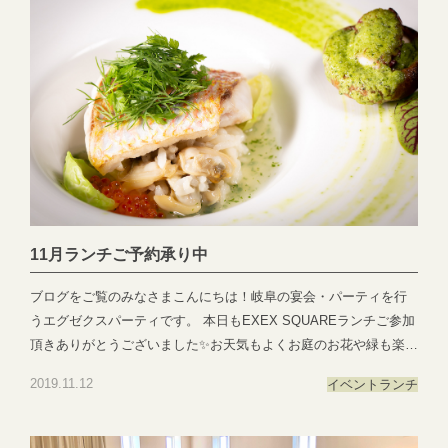
に！！ ●―○―●―○―●―○―●―○―●―○―●―○―●―○―●EXE
X PARTYではEXEX GARDEN・EXEX SUITES・EXEX SQUARE
の3つの結婚式場で叶う自由自在なパーティーをご提案お問い合わ
せやご予約は下記よりお気軽にご連絡くださいませ 営業時間：
11:00〜19:00 (パーティーは22:00まで)定休日：水曜日(祝日は営
業)T E L ：058-214-2066(宴会直通) ～住所一覧～エグゼクススウ
ィーツ：岐阜県岐阜市玉森町1-1エグゼクスガーデン：岐阜県岐阜
市日置江343-1エグゼクススクエア：岐阜県岐阜市鷺山新町2-1 ▼
お問い合わせhttps://exexparty.jp/contact/▼各会場へのアクセス
https://exexparty.jp/access/
11月ランチご予約承り中
●―○―●―○―●―○―●―○―●―○―●―○―●―○―●
ブログをご覧のみなさまこんにちは！岐阜の宴会・パーティを行
うエグゼクスパーティです。 本日もEXEX SQUAREランチご参加
頂きありがとうございました✨お天気もよくお庭のお花や緑も楽し
みながらお食事していただけました☺️ メイン料理はお魚もご用意
2019.11.12
イベント
ランチ
ございますのでこちらもオススメです☀️ 残り、11月18、19、25、
26の4日間開催となります！ぜひママ友ランチ会や、お友達とご利
用くださいませ🎶 ご予約お待ちしております☎️ 詳細はこちらをク