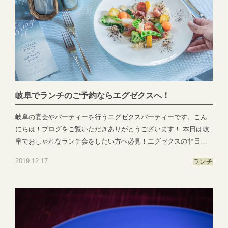
100名様規模まで周りを気にすることなくお客様だけでお過ごしい
ただけます。 EXEX SQUAREとEXEX GARDENは無料駐車場を
完備しております。ぜひお好きな会場をお選びいただきお電話に
てお問い合わせくださいませ。 会場のご案内も随時行なっており
ます。各会場のアクセスはこちらをクリッ
ク！ ●―○―●―○―●―○―●―○―●―○―●―○―●―○―●EXEX
PARTYではEXEX GARDEN・EXEX SUITES・EXEX SQUAREの
3つの結婚式場で叶う自由自在なパーティーをご提案お問い合わせ
岐阜でランチのご予約ならエグゼクスへ！
やご予約は下記よりお気軽にご連絡くださいませ 営業時間：
11:00〜19:00 (パーティーは22:00まで)定休日：水曜日(祝日は営
岐阜の宴会やパーティーを行うエグゼクスパーティーです。こん
業)TTEL:058-214-2066(宴会直通) ～住所一覧～エグゼクススイー
にちは！ブログをご覧いただきありがとうございます！ 本日は岐
ツ：岐阜県岐阜市玉森町1-1エグゼクスガーデン：岐阜県岐阜市日
阜でおしゃれなランチ会をしたい方へ必見！エグゼクスの非日常
置江343-1エグゼクススクエア：岐阜県岐阜市鷺山新町2-1 ▼お問
感溢れるランチのご紹介です😊 エグゼクスグループでは女子会や
い合わせhttps://exexparty.jp/contact/▼各会場へのアクセス
2019.12.17
ランチ
ママ友会・企業様のイベント合間のランチなどおしゃれな貸切空
https://exexparty.jp/access/
間でゆっくりとお時間を過ごしていただけます！ 目にも鮮やかな
●―○―●―○―●―○―●―○―●―○―●―○―●―○―●
コース形式のお食事をお一人様￥3,500からご用意させていただい
ております。 岐阜でランチ会をお探しの幹事様！ぜひ一度お問い
合わせくださいませ。 お電話のお問い合わせはこちらをクリック
してください☎️TEL:058-214-