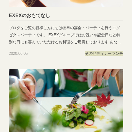
EXEXのおもてなし
ブログをご覧の皆様こんにちは岐阜の宴会・パーティを行うエグ
ゼクスパーティです。 EXEXグループではお祝いや記念日など特
別な日にも喜んでいただけるお料理をご用意しております あなた
に喜んでほしいその思いをお料理にのせて 緊急事態宣言が解除さ
2020.06.05
その他
ディナー
ランチ
れは致しましたが、まだ不安な方も多くいらっしゃるかと思いま
す。そんな方々のために弊社の会場は全て個室となっております
のでぜひご安心してご利用いただければと思います。 そして、専
属のプランナーがつきますのでお祝いの席がさらに華やかになる
ようさまざまなご提案をさせていただきます ぜひお気軽にご相談
くださいま
せ。 ●―○―●―○―●―○―●―○―●―○―●―○―●―○―●EXEX
PARTYではEXEX GARDEN・EXEX SUITES・EXEX SQUAREの
3つの結婚式場で叶う自由自在なパーティーをご提案お問い合わせ
やご予約は下記よりお気軽にご連絡くださいませ 営業時間：
11:00〜19:00 (パーティーは22:00まで)定休日：水曜日(祝日は営