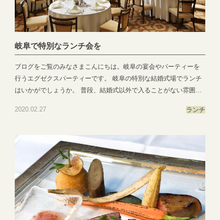
PARTYではEXEX GARDEN・EXEX SUITES・EXEX SQUAREの
3つの結婚式場で叶う自由自在なパーティーをご提案お問い合わせ
やご予約は下記よりお気軽にご連絡くださいませ 営業時間：
11:00〜19:00 (パーティーは22:00まで)定休日：水曜日(祝日は営
岐阜で特別なランチ会を
業)T E L ：058-214-2066(宴会直通) ～住所一覧～エグゼクススウ
ィーツ：岐阜県岐阜市玉森町1-1エグゼクスガーデン：岐阜県岐阜
ブログをご覧のみなさまこんにちは。岐阜の宴会やパーティーを
市日置江343-1エグゼクススクエア：岐阜県岐阜市鷺山新町2-1 ▼
行うエグゼクスパーティーです。 岐阜の特別な結婚式場でランチ
お問い合わせhttps://exexparty.jp/contact/▼各会場へのアクセス
はいかがでしょうか。 普段、結婚式以外で入ることがない雰囲気
https://exexparty.jp/access/
抜群の結婚式場で皆様のランチ会をさらに彩るお手伝いをさせて
●―○―●―○―●―○―●―○―●―○―●―○―●―○―●
2020.02.27
ランチ
いただきたく存じます。 【LUNCH PLAN】お一人様 ¥3,850(税込)
＊10名以上でのご利用に限ります 上記プランはEXEX
SUITES EXEX GARDEN EXEX SQUARE 3会場全てに共通してお
ります ・会社のランチパーティ・ご接待・ご親族のお集まりなど
など、様々なシーンでご利用いただければ幸いです。 空き状況な
どについてはこちらをクリックしてお問合せくださいま
せ。 EXEX SQUAREとEXEX GARDENは無料駐車場を完備して
おります。ぜひお好きな会場をお選びください。 会場のご案内も
随時行なっております。各会場のアクセスはこちらをクリッ
ク！ ご予約お待ち申し上げておりま