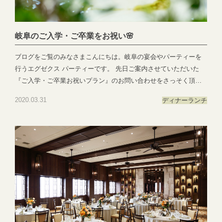
業)T E L ：058-214-2066(宴会直通) ～住所一覧～エグゼクススウ
ィーツ：岐阜県岐阜市玉森町1-1エグゼクスガーデン：岐阜県岐阜
市日置江343-1エグゼクススクエア：岐阜県岐阜市鷺山新町2-1 ▼
岐阜のご入学・ご卒業をお祝い🌸
お問い合わせhttps://exexparty.jp/contact/▼各会場へのアクセス
https://exexparty.jp/access/
ブログをご覧のみなさまこんにちは。岐阜の宴会やパーティーを
●―○―●―○―●―○―●―○―●―○―●―○―●―○―●
行うエグゼクス パーティーです。 先日ご案内させていただいた
『ご入学・ご卒業お祝いプラン』のお問い合わせをさっそく頂き
ました。誠にありがとうございます。少しでの皆様の想い出に携
2020.03.31
ディナー
ランチ
れますこと大変嬉しく思っております。 お問い合わせいただくな
かでご家族様の大切な門出への、想いを聞かせていただく機会も
あり少しでもお力になれればと立ち上げたプランでしたが逆にこ
ちらがあたたかい気持ちとエールをいただいてしまいました。 ご
家族でゆっくりとエグゼクス自慢の和モダンなお食事をご堪能く
ださい。 『ご入学・ご卒業お祝いプラン』は4月末までとなりま
す。気になった方は、お気軽にお問い合わせくださいませ。 担当
者がつきお話を伺わせていただきます。こちらよりお問い合わせ
くださいませ。TEL:058-214-2066WEBでのご予約はこちらをクリ
ック！ ●―○―●―○―●―○―●―○―●―○―●―○―●―○―●EXEX