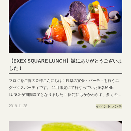
2066 ●―○―●―○―●―○―●―○―●―○―●―○―●―○―●EXEX
PARTYではEXEX GARDEN・EXEX SUITES・EXEX SQUAREの
3つの結婚式場で叶う自由自在なパーティーをご提案お問い合わせ
やご予約は下記よりお気軽にご連絡くださいませ 営業時間：
11:00〜19:00 (パーティーは22:00まで)定休日：水曜日(祝日は営
業)TEL:058-214-2066(宴会直通) ～住所一覧～エグゼクススイー
ツ：岐阜県岐阜市玉森町1-1エグゼクスガーデン：岐阜県岐阜市日
置江343-1エグゼクススクエア：岐阜県岐阜市鷺山新町2-1 ▼お問
【EXEX SQUARE LUNCH】誠にありがとうございま
い合わせhttps://exexparty.jp/contact/▼各会場へのアクセス
した！
https://exexparty.jp/access/
●―○―●―○―●―○―●―○―●―○―●―○―●―○―●
ブログをご覧の皆様こんにちは！岐阜の宴会・パーティを行うエ
グゼクスパーティです。 11月限定にて行なっていたSQUARE
LUNCHが期間満了となりました！ 限定にもかかわらず、多くの方
が足を運んでくださったこと、誠に御礼申し上げます。 会場の雰
2019.11.28
イベント
ランチ
囲気やお食事を楽しんでいただけましたでしょうか？今後もラン
チイベントは行なっていきたいと思っておりますのでどうか、今
後ともご愛顧のほど、よろしくお願いいたします。 次回開催は
1・2月かも…？続報をお楽しみ