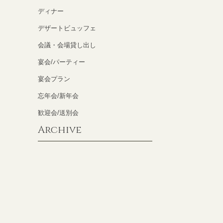
ディナー
デザートビュッフェ
会議・会場貸し出し
宴会/パーティー
宴会プラン
忘年会/新年会
歓迎会/送別会
Archive