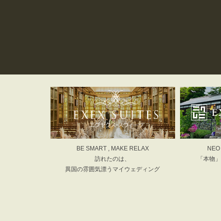
BE SMART , MAKE RELAX
NEO
訪れたのは、
「本物」
異国の雰囲気漂うマイウェディング