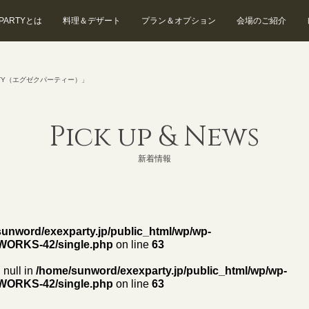
 PARTYとは
料理＆デザート
プラン＆オプション
会場のご紹介
EXEX SUITES
EXEX GARDEN
TY（エグゼクパーティー）」
Pick up & News
新着情報
unword/exexparty.jp/public_html/wp/wp-
WORKS-42/single.php
on line
63
 null in
/home/sunword/exexparty.jp/public_html/wp/wp-
WORKS-42/single.php
on line
63