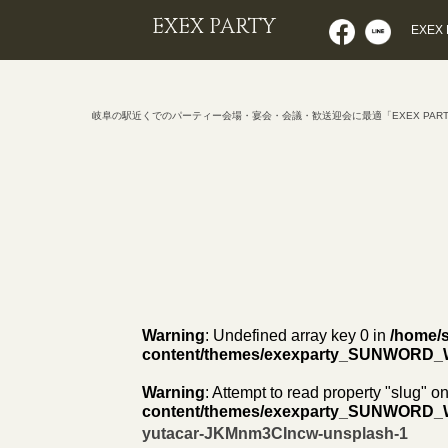
EXEX PARTY
EXEX
岐阜の駅近くでのパーティー会場・宴会・会議・歓送迎会に最適「EXEX PAR
Warning
: Undefined array key 0 in
/home/s
content/themes/exexparty_SUNWORD_
Warning
: Attempt to read property "slug" on
content/themes/exexparty_SUNWORD_
yutacar-JKMnm3CIncw-unsplash-1