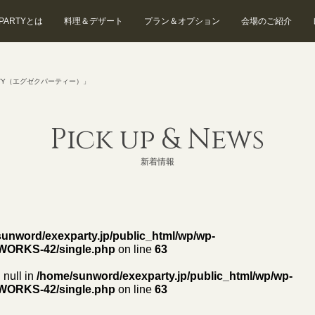
 PARTYとは
料理＆デザート
プラン＆オプション
会場のご紹介
EXEX SUITES
EXEX GARDEN
TY（エグゼクパーティー）」
Pick up & News
新着情報
unword/exexparty.jp/public_html/wp/wp-
WORKS-42/single.php
on line
63
 null in
/home/sunword/exexparty.jp/public_html/wp/wp-
WORKS-42/single.php
on line
63