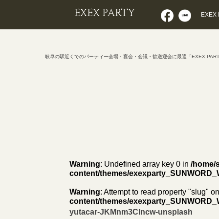
EXEX PARTY
EXEX
岐阜の駅近くでのパーティー会場・宴会・会議・歓送迎会に最適「EXEX PAR
Warning
: Undefined array key 0 in
/home/s
content/themes/exexparty_SUNWORD_
Warning
: Attempt to read property "slug" on
content/themes/exexparty_SUNWORD_
yutacar-JKMnm3CIncw-unsplash