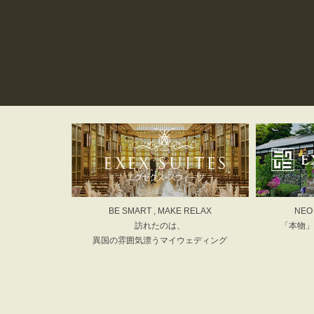
BE SMART , MAKE RELAX
NEO
訪れたのは、
「本物」
異国の雰囲気漂うマイウェディング