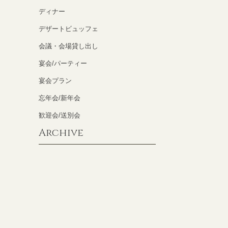
ディナー
デザートビュッフェ
会議・会場貸し出し
宴会/パーティー
宴会プラン
忘年会/新年会
歓迎会/送別会
Archive