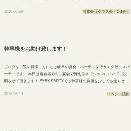
る機会が増えることと思います。 EXEXグループではそんな方にオススメ
2018.06.29
同窓会（クラス会・OB会）
の同窓会プランをご用意しております！ 思い出話に花を咲かせてゆっく
り楽しみたいという方にオススメなのが “ベーシックプラン” 。ビッフ
ェ料理、会場費（２時間半）、プロジェクタースクリーンフリードリンク
（１２０分）を合わせて ７,５００円でご提供。 盛り上がるゲームがした
い！だけど景品を用意する時間がないという方にオススメなのが “おま
かせプラン”です。会場費（２時間後）、ビンゴセット（ビンゴマシー
幹事様をお助け致します！
ン・カード）、ご人数にに合わせて選べる景品セット、プロジェクタース
クリーン、１０種類ある飲み物の名から５種類が選べるセレクトフリード
ブログをご覧の皆様こんにちは岐阜の宴会・パーティを行うエグゼクスパ
リンク（１２０分）を合わせて８,０００円でご提供しています！ 同窓会
ーティです。 本日は当会場でのご宴会で行えるオプションについてご説
を開催する目的は様々ですが再会やお祝いを喜ぶ場の一つです。 そんな
明させて頂きます！ EXEX PARTYでは幹事様の負担を少しでも無くせる
素敵な機会を是非、EXEXグループの会場を使って行いませんか？ お電
よう、様々な物をご用意致しております。 ・DVDや映像を上映するのに
話お待ちしております＾
2018.06.19
イベント演出
必要なプロジェクタースクリーン ・贈呈用お花束 ・会全体が盛り上が
＾ ●―○―●―○―●―○―●―○―●―○―●―○―●―○―●EXEX PARTYで
るカラオケなどなど・・他にも数多くの種類がございます。 必要なアイ
はEXEX GARDEN・EXEX SUITES・EXEX SQUAREの3つの結婚式場で
テムをそれぞれ他のお店に行き、幹事様自身でご手配する必要がないの
叶う自由自在なパーティーをご提案お問い合わせやご予約は下記よりお気
で、幹事様もとても楽ちんですよね♩ 他にもどんなオプションがあるの
軽にご連絡くださいませ 営業時間：11:00〜19:00 (パーティーは22:00ま
かなどご質問やご要望等がございましたらいつでもお気軽にご連絡くださ
で)定休日：水曜日(祝日は営業)T E L ：058-214-2066(宴会直通) ～住所一
い！ ●―○―●―○―●―○―●―○―●―○―●―○―●―○―●EXEX PARTY