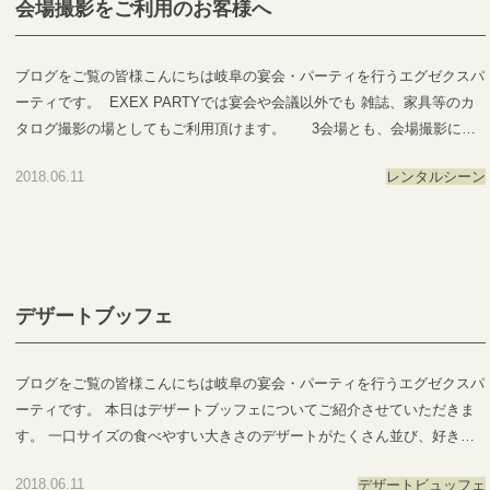
覧～エグゼクススウィーツ：岐阜県岐阜市玉森町1-1エグゼクスガーデ
会場撮影をご利用のお客様へ
ではEXEX GARDEN・EXEX SUITES・EXEX SQUAREの3つの結婚式場
ン：岐阜県岐阜市日置江343-1エグゼクススクエア：岐阜県岐阜市鷺山新
で叶う自由自在なパーティーをご提案お問い合わせやご予約は下記よりお
町2-1 ▼お問い合わせhttps://exexparty.jp/contact/▼各会場へのアクセス
気軽にご連絡くださいませ 営業時間：11:00〜19:00 (パーティーは22:00
ブログをご覧の皆様こんにちは岐阜の宴会・パーティを行うエグゼクスパ
https://exexparty.jp/access/
まで)定休日：水曜日(祝日は営業)T E L ：058-214-2066(宴会直通) ～住所
ーティです。 EXEX PARTYでは宴会や会議以外でも 雑誌、家具等のカ
●―○―●―○―●―○―●―○―●―○―●―○―●―○―●
一覧～エグゼクススイーツ：岐阜県岐阜市玉森町1-1エグゼクスガーデ
タログ撮影の場としてもご利用頂けます。 3会場とも、会場撮影に使
ン：岐阜県岐阜市日置江343-1エグゼクススクエア：岐阜県岐阜市鷺山新
っていただけますので ご検討される会場にぜひお問い合わせくださいま
2018.06.11
レンタルシーン
町2-1 ▼お問い合わせhttps://exexparty.jp/contact/▼各会場へのアクセス
せ♪ ●―○―●―○―●―○―●―○―●―○―●―○―●―○―●EXEX PARTYで
https://exexparty.jp/access/
はEXEX GARDEN・EXEX SUITES・EXEX SQUAREの3つの結婚式場で
●―○―●―○―●―○―●―○―●―○―●―○―●―○―●
叶う自由自在なパーティーをご提案お問い合わせやご予約は下記よりお気
軽にご連絡くださいませ 営業時間：11:00〜19:00 (パーティーは22:00ま
で)定休日：水曜日(祝日は営業)T E L ：058-214-2066(宴会直通) ～住所一
覧～エグゼクススウィーツ：岐阜県岐阜市玉森町1-1エグゼクスガーデ
デザートブッフェ
ン：岐阜県岐阜市日置江343-1エグゼクススクエア：岐阜県岐阜市鷺山新
町2-1 ▼お問い合わせhttps://exexparty.jp/contact/▼各会場へのアクセス
ブログをご覧の皆様こんにちは岐阜の宴会・パーティを行うエグゼクスパ
https://exexparty.jp/access/
ーティです。 本日はデザートブッフェについてご紹介させていただきま
●―○―●―○―●―○―●―○―●―○―●―○―●―○―●
す。 一口サイズの食べやすい大きさのデザートがたくさん並び、好きな
ものを好きなだけとって楽しめるというのが特徴のおひとつ。 シューク
2018.06.11
デザートビュッフェ
リームやゼリー、ドーナツなど見た目も華やかで見ているだけでも楽しん