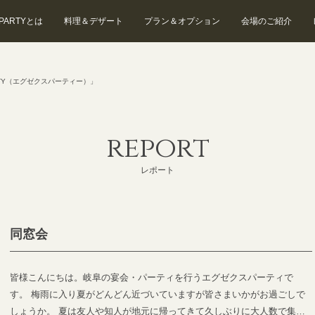
 PARTYとは
料理＆デザート
プラン＆オプション
会場のご紹介
EXEX SUITES
EXEX GARDEN
TY（エグゼクスパーティー）」
report
レポート
同窓会
皆様こんにちは。岐阜の宴会・パーティを行うエグゼクスパーティで
す。 梅雨に入り夏がどんどん近づいていますが皆さまいかがお過ごしで
しょうか。 夏は友人や知人が地元に帰ってきて久しぶりに大人数で集ま