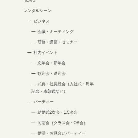
NEWS
レンタルシーン
ビジネス
会議・ミーティング
研修・講習・セミナー
社内イベント
忘年会・新年会
歓迎会・送迎会
式典・社員総会（入社式・周年
記念・表彰式など）
パーティー
結婚式2次会・1.5次会
同窓会（クラス会・OB会）
婚活・お見合いパーティー