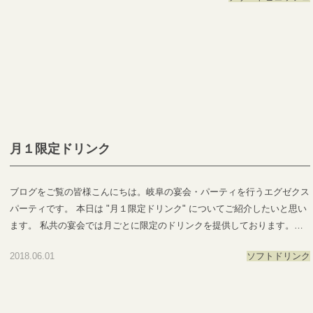
でいただけます♪ 6/29(金)にデザートブッフェを開催いたしますがその他
にもご宴会でご提供させて頂けますのでご要望の方は是非、ご連絡くださ
い＾＾ ●―○―●―○―●―○―●―○―●―○―●―○―●―○―●EXEX PARTY
ではEXEX GARDEN・EXEX SUITES・EXEX SQUAREの3つの結婚式場
で叶う自由自在なパーティーをご提案お問い合わせやご予約は下記よりお
気軽にご連絡くださいませ 営業時間：11:00〜19:00 (パーティーは22:00
まで)定休日：水曜日(祝日は営業)T E L ：058-214-2066(宴会直通) ～住所
一覧～エグゼクススウィーツ：岐阜県岐阜市玉森町1-1エグゼクスガーデ
月１限定ドリンク
ン：岐阜県岐阜市日置江343-1エグゼクススクエア：岐阜県岐阜市鷺山新
町2-1 ▼お問い合わせhttps://exexparty.jp/contact/▼各会場へのアクセス
https://exexparty.jp/access/
ブログをご覧の皆様こんにちは。岐阜の宴会・パーティを行うエグゼクス
●―○―●―○―●―○―●―○―●―○―●―○―●―○―●
パーティです。 本日は "月１限定ドリンク" についてご紹介したいと思い
ます。 私共の宴会では月ごとに限定のドリンクを提供しております。そ
して本日から６月に入りました！ 今月のドリンクは ＼グレープフルー
2018.06.01
ソフトドリンク
ツトニック／ です！ 黄色と透明が２層となり可愛らしい見た目で甘酸
っぱいグレープフルーツとほろ苦いトニックウォーターが合わさりとても
美味しい１品となっております！＾＾ 毎月変わりますので楽しみにして
いて下さい♩ みなさまのご予約、お待ちしておりま