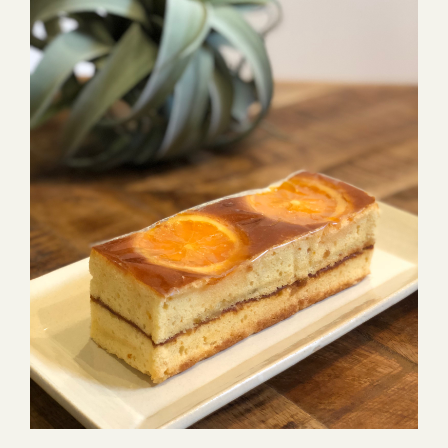
3つの結婚式場で叶う自由自在なパーティーをご提案お問い合わせ
やご予約は下記よりお気軽にご連絡くださいませ 営業時間：
11:00〜19:00 (パーティーは22:00まで)定休日：水曜日(祝日は営
業)T E L ：058-214-2066(宴会直通) ～住所一覧～エグゼクススウ
ィーツ：岐阜県岐阜市玉森町1-1エグゼクスガーデン：岐阜県岐阜
市日置江343-1エグゼクススクエア：岐阜県岐阜市鷺山新町2-1 ▼
お問い合わせhttps://exexparty.jp/contact/▼各会場へのアクセス
https://exexparty.jp/access/
●―○―●―○―●―○―●―○―●―○―●―○―●―○―●