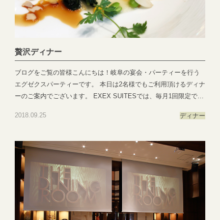
ィーツ：岐阜県岐阜市玉森町1-1エグゼクスガーデン：岐阜県岐阜
市日置江343-1エグゼクススクエア：岐阜県岐阜市鷺山新町2-1 ▼
お問い合わせhttps://exexparty.jp/contact/▼各会場へのアクセス
https://exexparty.jp/access/
●―○―●―○―●―○―●―○―●―○―●―○―●―○―●
贅沢ディナー
ブログをご覧の皆様こんにちは！岐阜の宴会・パーティーを行う
エグゼクスパーティーです。 本日は2名様でもご利用頂けるディナ
ーのご案内でございます。 EXEX SUITESでは、毎月1回限定でプ
レミアムディナーを開催しております。大切なお誕生日や記念日
2018.09.25
ディナー
のお祝いプロポーズなどにぴったりな贅沢ディナーとなっており
ます。次回は10月9日（火）と11月13日（火）受付が18:00、開催
が18:30から20:30ご料金はお一人様¥8,000-コース(フリードリンク
付き)となっております。各日5日前までご予約を受け付けておりま
す。ご希望のお客様は058-214-2066までお問い合わせくださいま
せ。 ※当日はお時間一斉スタートでございます※支払いは現金のみ
となっております※駐車場はございません お近くのコインパーキ
ングをご利用くださいま
せ ●―○―●―○―●―○―●―○―●―○―●―○―●―○―●EXEX