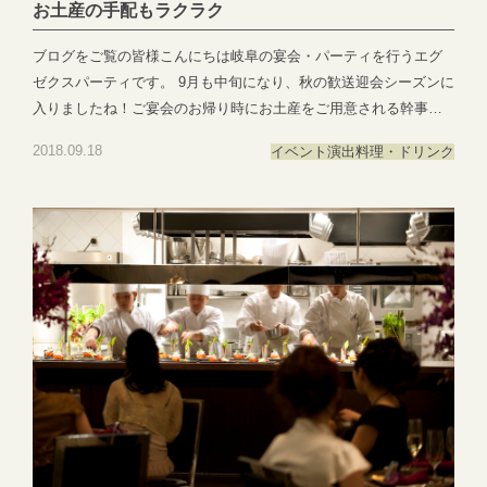
お土産の手配もラクラク
ブログをご覧の皆様こんにちは岐阜の宴会・パーティを行うエグ
ゼクスパーティです。 9月も中旬になり、秋の歓送迎会シーズンに
入りましたね！ご宴会のお帰り時にお土産をご用意される幹事様
も多くいらっしゃいますが今回、EXEXグループからもお土産がご
2018.09.18
イベント演出
料理・ドリンク
手配できるようになりました＾＾ 年齢層問わず喜んでいただける3
種類のしっとりパウンドケーキ 《orange》《matcha》 《dry
fruit》 各種¥1,500-でご用意しております担当者に、お好きな種類
と個数をお伝えいただくだけで完了！当日の搬入や袋詰めなど、
こちらで全て行い当日ご用意させて頂きます ご家族で分けて頂く
のにぴったりなサイズぜひお申し付けくださいませ
♪ ●―○―●―○―●―○―●―○―●―○―●―○―●―○―●EXEX
PARTYではEXEX GARDEN・EXEX SUITES・EXEX SQUAREの
3つの結婚式場で叶う自由自在なパーティーをご提案お問い合わせ
やご予約は下記よりお気軽にご連絡くださいませ 営業時間：
11:00〜19:00 (パーティーは22:00まで)定休日：水曜日(祝日は営
業)T E L ：058-214-2066(宴会直通) ～住所一覧～エグゼクススウ
ィーツ：岐阜県岐阜市玉森町1-1エグゼクスガーデン：岐阜県岐阜