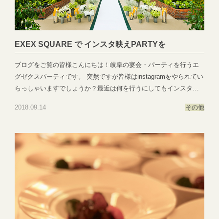
市日置江343-1エグゼクススクエア：岐阜県岐阜市鷺山新町2-1 ▼
お問い合わせhttps://exexparty.jp/contact/▼各会場へのアクセス
https://exexparty.jp/access/
●―○―●―○―●―○―●―○―●―○―●―○―●―○―●
EXEX SQUARE で インスタ映えPARTYを
ブログをご覧の皆様こんにちは！岐阜の宴会・パーティを行うエ
グゼクスパーティです。 突然ですが皆様はinstagramをやられてい
らっしゃいますでしょうか？最近は何を行うにしてもインスタ映
えが重要だと思います。 本日のブログは当会場のインスタ映えス
2018.09.14
その他
ポットをご紹介いたします♪ 岐阜で最初にできたゲストハウス型結
婚式場＼「EXEX SQUARE」／ 現在、出来てから20年経ってい
る当会場ですが今なお流行の最先端を走り続けているEXEX
SQUARE こちらでは様々な所にインスタ映えスポットがございま
す！お料理はもちろんのこと 白亜のチャペル、お庭、各会場の作
りも大変好評を得ております。 お昼のランチや夜のディナー、パ
ーティー宴会など利用シーンは様々なものにご対応できます！ ぜ
ひ、当会場を利用いただき素敵なインスタ映え写真を撮ってみま
せんか？
●―○―●―○―●―○―●―○―●―○―●―○―●―○―●EXEX PARTY