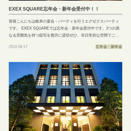
市日置江343-1エグゼクススクエア：岐阜県岐阜市鷺山新町2-1 ▼
EXEX SQUARE忘年会・新年会受付中！！
お問い合わせhttps://exexparty.jp/contact/▼各会場へのアクセス
https://exexparty.jp/access/
皆様こんにちは岐阜の宴会・パーティを行うエグゼクスパーティ
●―○―●―○―●―○―●―○―●―○―●―○―●―○―●
です。 EXEX SQUAREでは忘年会・新年会受付中です。3つの異
なる雰囲気を持つ邸宅を贅沢に貸切ぜひ、非日常的な空間でご宴
会
2018.09.17
忘年会・新年会
を！！ ●―○―●―○―●―○―●―○―●―○―●―○―●―○―●EXEX
PARTYではEXEX GARDEN・EXEX SUITES・EXEX SQUAREの
3つの結婚式場で叶う自由自在なパーティーをご提案お問い合わせ
やご予約は下記よりお気軽にご連絡くださいませ 営業時間：
11:00〜19:00 (パーティーは22:00まで)定休日：水曜日(祝日は営
業)T E L ：058-214-2066(宴会直通) ～住所一覧～エグゼクススウ
ィーツ：岐阜県岐阜市玉森町1-1エグゼクスガーデン：岐阜県岐阜
市日置江343-1エグゼクススクエア：岐阜県岐阜市鷺山新町2-1 ▼
お問い合わせhttps://exexparty.jp/contact/▼各会場へのアクセス
https://exexparty.jp/access/
●―○―●―○―●―○―●―○―●―○―●―○―●―○―●