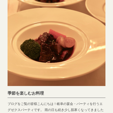
ではEXEX GARDEN・EXEX SUITES・EXEX SQUAREの3つの
結婚式場で叶う自由自在なパーティーをご提案お問い合わせやご
予約は下記よりお気軽にご連絡くださいませ 営業時間：11:00〜
19:00 (パーティーは22:00まで)定休日：水曜日(祝日は営業)T E
L ：058-214-2066(宴会直通) ～住所一覧～エグゼクススウィー
ツ：岐阜県岐阜市玉森町1-1エグゼクスガーデン：岐阜県岐阜市日
置江343-1エグゼクススクエア：岐阜県岐阜市鷺山新町2-1 ▼お問
い合わせhttps://exexparty.jp/contact/▼各会場へのアクセス
https://exexparty.jp/access/
●―○―●―○―●―○―●―○―●―○―●―○―●―○―●
季節を楽しむお料理
ブログをご覧の皆様こんにちは！岐阜の宴会・パーティを行うエ
グゼクスパーティです。 雨の日も続き少し肌寒くなってきました