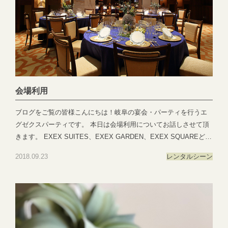
PARTYではEXEX GARDEN・EXEX SUITES・EXEX SQUAREの
3つの結婚式場で叶う自由自在なパーティーをご提案お問い合わせ
やご予約は下記よりお気軽にご連絡くださいませ 営業時間：11:00
～19:00 (パーティーは22:00まで)定休日：水曜日(祝日は営業)T E
L ：058-214-2066(宴会直通) ～住所一覧～エグゼクススイーツ：
岐阜県岐阜市玉森町1-1エグゼクスガーデン：岐阜県岐阜市日置江
343-1エグゼクススクエア：岐阜県岐阜市鷺山新町2-1 ▼お問い合
会場利用
わせhttps://exexparty.jp/contact/▼各会場へのアクセス
https://exexparty.jp/access/
ブログをご覧の皆様こんにちは！岐阜の宴会・パーティを行うエ
●―○―●―○―●―○―●―○―●―○―●―○―●―○―●
グゼクスパーティです。 本日は会場利用についてお話しさせて頂
きます。 EXEX SUITES、EXEX GARDEN、EXEX SQUAREどの
会場も宴会だけではなく、会議や講演会にもご利用頂けます。コ
2018.09.23
レンタルシーン
の字形式やスクール形式など色々なスタイルででき、スクリーン&
プロジェクター、ホワイトボードもこちらにございますのでご準
備にお手間はございません！ ご要望やご質問等がございましたら
いつでもご相談くださいませ＾
＾ ●―○―●―○―●―○―●―○―●―○―●―○―●―○―●EXEX
PARTYではEXEX GARDEN・EXEX SUITES・EXEX SQUAREの