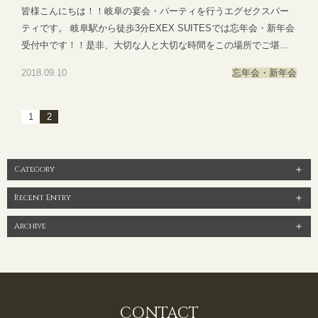
皆様こんにちは！！岐阜の宴会・パーティを行うエグゼクスパー
ティです。 岐阜駅から徒歩3分EXEX SUITESでは忘年会・新年会
受付中です！！是非、大切な人と大切な時間をこの場所でご堪能
ください！！ご予約お待ちしておりま
2018.09.10
忘年会・新年会
す。 ●―○―●―○―●―○―●―○―●―○―●―○―●―○―●EXEX
PARTYではEXEX GARDEN・EXEX SUITES・EXEX SQUAREの
3つの結婚式場で叶う自由自在なパーティーをご提案お問い合わせ
1
2
やご予約は下記よりお気軽にご連絡くださいませ 営業時間：
11:00〜19:00 (パーティーは22:00まで)定休日：水曜日(祝日は営
業)T E L ：058-214-2066(宴会直通) ～住所一覧～エグゼクススウ
Category
ィーツ：岐阜県岐阜市玉森町1-1エグゼクスガーデン：岐阜県岐阜
Recent Entry
市日置江343-1エグゼクススクエア：岐阜県岐阜市鷺山新町2-1 ▼
お問い合わせhttps://exexparty.jp/contact/▼各会場へのアクセス
Archive
https://exexparty.jp/access/
●―○―●―○―●―○―●―○―●―○―●―○―●―○―●
CONTACT