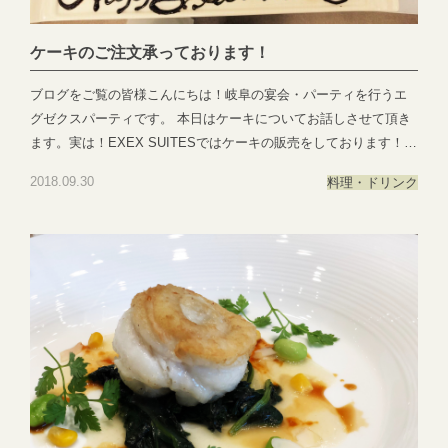
ケーキのご注文承っております！
ブログをご覧の皆様こんにちは！岐阜の宴会・パーティを行うエ
グゼクスパーティです。 本日はケーキについてお話しさせて頂き
ます。実は！EXEX SUITESではケーキの販売をしております！お
誕生日や記念日などお祝い事には欠かせないホールケーキ。 シン
2018.09.30
料理・ドリンク
プルなショートケーキやチョコレートケーキは勿論ですが、キャ
ラクターやお客様の好きなものをケーキで表したり、飾りつけた
り、お客様のイメージをそのまま作らせて頂きます♪ こちらは事
前予約が必要となりますのでご購入の際はご連絡くださいませ♪い
つでもお待ちしておりま
す。 ●―○―●―○―●―○―●―○―●―○―●―○―●―○―●EXEX
PARTYではEXEX GARDEN・EXEX SUITES・EXEX SQUAREの
3つの結婚式場で叶う自由自在なパーティーをご提案お問い合わせ
やご予約は下記よりお気軽にご連絡くださいませ 営業時間：
11:00〜19:00 (パーティーは22:00まで)定休日：水曜日(祝日は営
業)T E L ：058-214-2066(宴会直通) ～住所一覧～エグゼクススウ