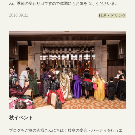
ね。季節の変わり目ですので体調にもお気をつけくださいま
せ。 少し肌寒い、そんな秋にぴったりなメインディシュ牛肉煮込
2018.09.11
料理・ドリンク
みは柔らかく心まで温まる一品です！EXEXグループでは季節に合
わせたお料理をご用意しております。 ぜひご堪能くださいま
せ。 ーーーーーーーーーーーーーーーーーーーー忘年会のご予約
承っておりますぜひお問い合わせくださいませEXEX SUITES
058-214-2066EXEX GARDEN 058-279-3750EXEX SQUARE
058-232-6622ーーーーーーーーーーーーーーーーーーー
ー ●―○―●―○―●―○―●―○―●―○―●―○―●―○―●EXEX
PARTYではEXEX GARDEN・EXEX SUITES・EXEX SQUAREの
3つの結婚式場で叶う自由自在なパーティーをご提案お問い合わせ
やご予約は下記よりお気軽にご連絡くださいませ 営業時間：
11:00〜19:00 (パーティーは22:00まで)定休日：水曜日(祝日は営
業)T E L ：058-214-2066(宴会直通) ～住所一覧～エグゼクススウ
ィーツ：岐阜県岐阜市玉森町1-1エグゼクスガーデン：岐阜県岐阜
市日置江343-1エグゼクススクエア：岐阜県岐阜市鷺山新町2-1 ▼
秋イベント
お問い合わせhttps://exexparty.jp/contact/▼各会場へのアクセス
https://exexparty.jp/access/
ブログをご覧の皆様こんにちは！岐阜の宴会・パーティを行うエ
●―○―●―○―●―○―●―○―●―○―●―○―●―○―●