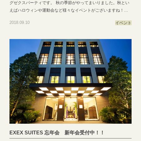
グゼクスパーティです。 秋の季節がやってまいりました。秋とい
えばハロウィンや運動会など様々なイベントがございますね！
EXEX SUITESではご宴会だけでなく、イベントや展示会などにも
2018.09.10
イベント
ご利用いただけます。 仮装してゲームをしたり、秋の食材に合う
ワインをお持ち込みしてお食事を楽しんだりなど季節に合ったイ
ベントを一緒に作らせて頂きます♪ ご連絡いつでもお待ちしており
ますのでご気軽にご相談くださいま
せ。 ●―○―●―○―●―○―●―○―●―○―●―○―●―○―●EXEX
PARTYではEXEX GARDEN・EXEX SUITES・EXEX SQUAREの
3つの結婚式場で叶う自由自在なパーティーをご提案お問い合わせ
やご予約は下記よりお気軽にご連絡くださいませ 営業時間：
11:00〜19:00 (パーティーは22:00まで)定休日：水曜日(祝日は営
業)T E L ：058-214-2066(宴会直通) ～住所一覧～エグゼクススイ
ーツ：岐阜県岐阜市玉森町1-1エグゼクスガーデン：岐阜県岐阜市
日置江343-1エグゼクススクエア：岐阜県岐阜市鷺山新町2-1 ▼お
問い合わせhttps://exexparty.jp/contact/▼各会場へのアクセス
https://exexparty.jp/access/
●―○―●―○―●―○―●―○―●―○―●―○―●―○―●
EXEX SUITES 忘年会 新年会受付中！！