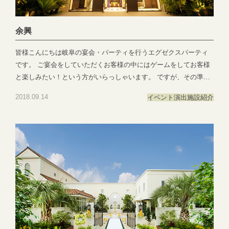
余興
皆様こんにちは岐阜の宴会・パーティを行うエグゼクスパーティ
です。 ご宴会をしていただくお客様の中にはゲームをしてお客様
と楽しみたい！という方がいらっしゃいます。 ですが、その準備
をするには当日持って行くのに手間がかかったり、景品を事前に
2018.09.14
イベント演出
施設紹介
買いに行ったりなど、とても大変ですよね。そんな幹事様のため
に、ビンゴゲームや景品をこちらでオプションとしてご用意して
おります！ それ以外にもカラオケやピアノなどもございますので
何かご要望がございましたらいつでもご連絡くださいませ
♪ ●―○―●―○―●―○―●―○―●―○―●―○―●―○―●EXEX
PARTYではEXEX GARDEN・EXEX SUITES・EXEX SQUAREの
3つの結婚式場で叶う自由自在なパーティーをご提案お問い合わせ
やご予約は下記よりお気軽にご連絡くださいませ 営業時間：
11:00〜19:00 (パーティーは22:00まで)定休日：水曜日(祝日は営
業)T E L ：058-214-2066(宴会直通) ～住所一覧～エグゼクススウ
ィーツ：岐阜県岐阜市玉森町1-1エグゼクスガーデン：岐阜県岐阜